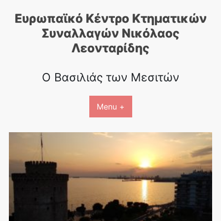
Skip
Ευρωπαϊκό Κέντρο Κτηματικών
to
content
Συναλλαγών Nικόλαος
Λεονταρίδης
Ο Βασιλιάς των Μεσιτών
Menu +