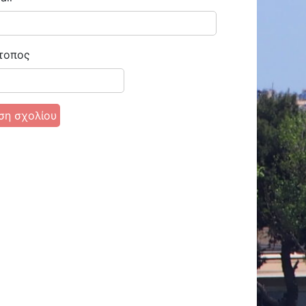
τοπος