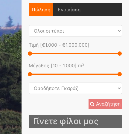
Πώληση
Ενοικίαση
Τιμή [
€1.000
-
€1.000.000
]
2
Μέγεθος [
10
-
1.000
] m
Αναζήτηση
Γίνετε φίλοι μας