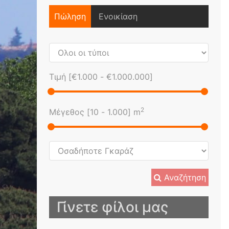
Πώληση
Ενοικίαση
Τιμή [
€1.000
-
€1.000.000
]
2
Μέγεθος [
10
-
1.000
] m
Αναζήτηση
Γίνετε φίλοι μας