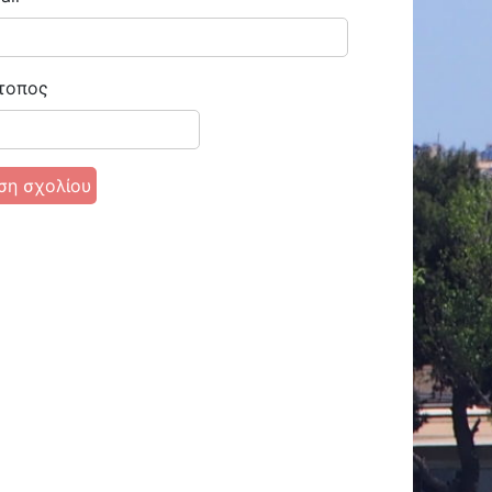
τοπος