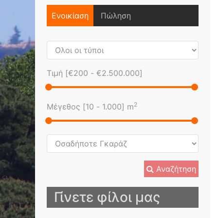
Ενοικίαση
Πώληση
Τιμή [
€200
-
€2.500.000
]
2
Μέγεθος [
10
-
1.000
] m
Αναζήτηση
Γίνετε φίλοι μας