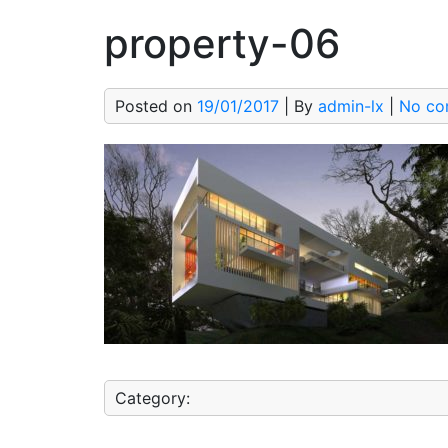
property-06
Posted on
19/01/2017
| By
admin-lx
|
No co
Category: