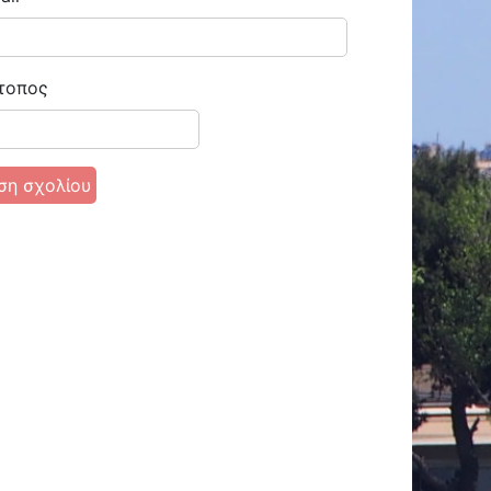
τοπος