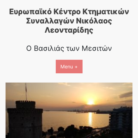
Skip
Ευρωπαϊκό Κέντρο Κτηματικών
to
content
Συναλλαγών Nικόλαος
Λεονταρίδης
Ο Βασιλιάς των Μεσιτών
Menu +