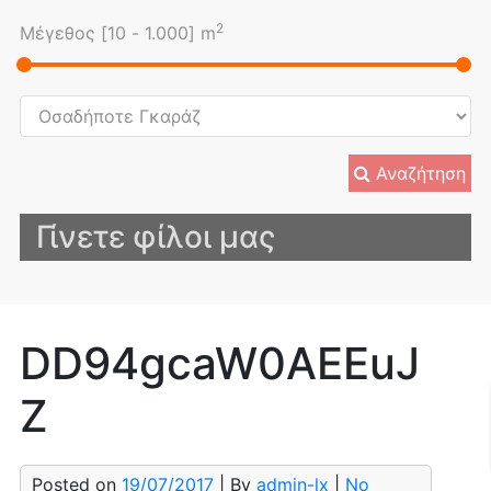
2
Μέγεθος [
10
-
1.000
] m
Αναζήτηση
Γίνετε φίλοι μας
DD94gcaW0AEEuJ
Z
Posted on
19/07/2017
| By
admin-lx
|
No