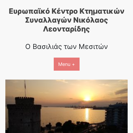
Skip
Ευρωπαϊκό Κέντρο Κτηματικών
to
content
Συναλλαγών Nικόλαος
Λεονταρίδης
Ο Βασιλιάς των Μεσιτών
Menu +