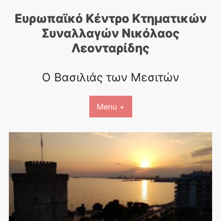
Skip
Ευρωπαϊκό Κέντρο Κτηματικών
to
content
Συναλλαγών Nικόλαος
Λεονταρίδης
Ο Βασιλιάς των Μεσιτών
Menu +