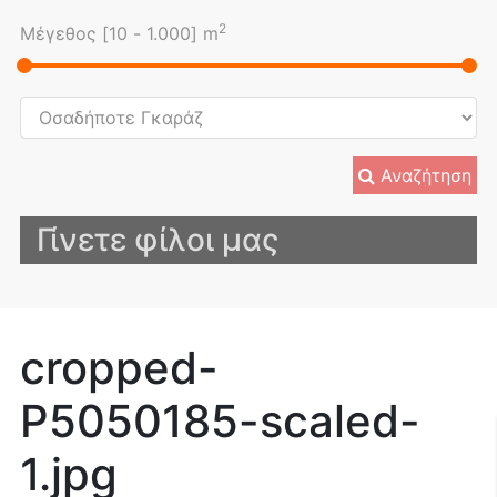
2
Μέγεθος [
10
-
1.000
] m
Αναζήτηση
Γίνετε φίλοι μας
cropped-
P5050185-scaled-
1.jpg