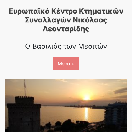
Skip
Ευρωπαϊκό Κέντρο Κτηματικών
to
content
Συναλλαγών Nικόλαος
Λεονταρίδης
Ο Βασιλιάς των Μεσιτών
Menu +