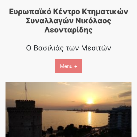
Skip
Ευρωπαϊκό Κέντρο Κτηματικών
to
content
Συναλλαγών Nικόλαος
Λεονταρίδης
Ο Βασιλιάς των Μεσιτών
Menu +