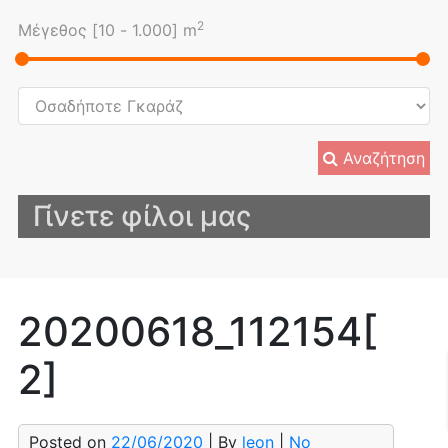
2
Μέγεθος [
10
-
1.000
] m
Αναζήτηση
Γίνετε φίλοι μας
20200618_112154[
2]
Posted on
22/06/2020
| By
leon
|
No