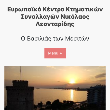
Skip
Ευρωπαϊκό Κέντρο Κτηματικών
to
content
Συναλλαγών Nικόλαος
Λεονταρίδης
Ο Βασιλιάς των Μεσιτών
Menu +