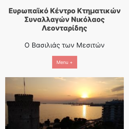
Skip
Ευρωπαϊκό Κέντρο Κτηματικών
to
content
Συναλλαγών Nικόλαος
Λεονταρίδης
Ο Βασιλιάς των Μεσιτών
Menu +