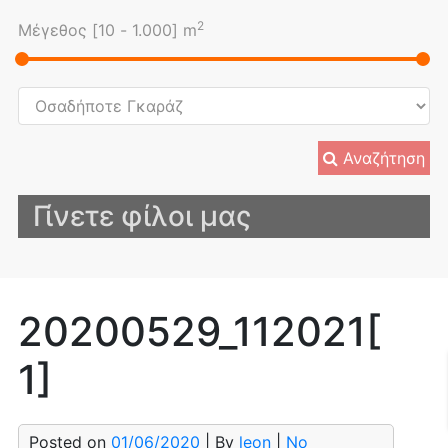
2
Μέγεθος [
10
-
1.000
] m
Αναζήτηση
Γίνετε φίλοι μας
20200529_112021[
1]
Posted on
01/06/2020
| By
leon
|
No