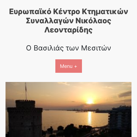
Skip
Ευρωπαϊκό Κέντρο Κτηματικών
to
content
Συναλλαγών Nικόλαος
Λεονταρίδης
Ο Βασιλιάς των Μεσιτών
Menu +