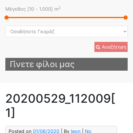
2
Μέγεθος [
10
-
1.000
] m
Αναζήτηση
Γίνετε φίλοι μας
20200529_112009[
1]
Posted on
01/06/2020
| By
leon
|
No