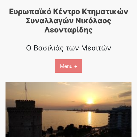
Skip
Ευρωπαϊκό Κέντρο Κτηματικών
to
content
Συναλλαγών Nικόλαος
Λεονταρίδης
Ο Βασιλιάς των Μεσιτών
Menu +