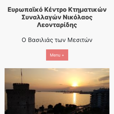
Skip
Ευρωπαϊκό Κέντρο Κτηματικών
to
content
Συναλλαγών Nικόλαος
Λεονταρίδης
Ο Βασιλιάς των Μεσιτών
Menu +