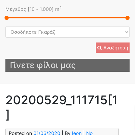
2
Μέγεθος [
10
-
1.000
] m
Αναζήτηση
Γίνετε φίλοι μας
20200529_111715[1
]
Posted on
01/06/2020
| By
leon
|
No