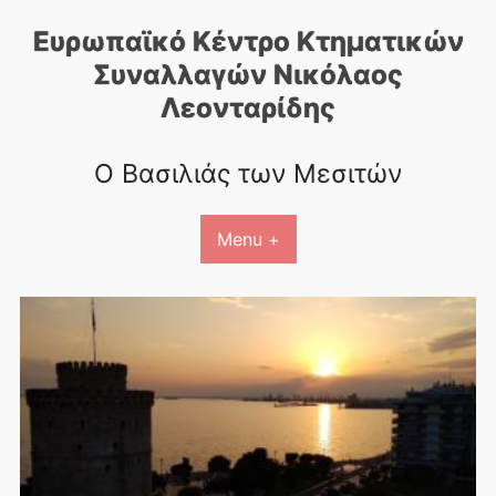
Skip
Ευρωπαϊκό Κέντρο Κτηματικών
to
content
Συναλλαγών Nικόλαος
Λεονταρίδης
Ο Βασιλιάς των Μεσιτών
Menu +