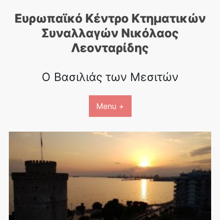
Skip
Ευρωπαϊκό Κέντρο Κτηματικών
to
content
Συναλλαγών Nικόλαος
Λεονταρίδης
Ο Βασιλιάς των Μεσιτών
Menu +