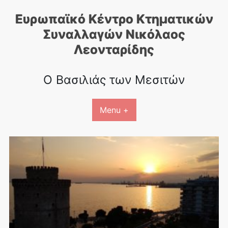
Skip
Ευρωπαϊκό Κέντρο Κτηματικών
to
content
Συναλλαγών Nικόλαος
Λεονταρίδης
Ο Βασιλιάς των Μεσιτών
Menu +