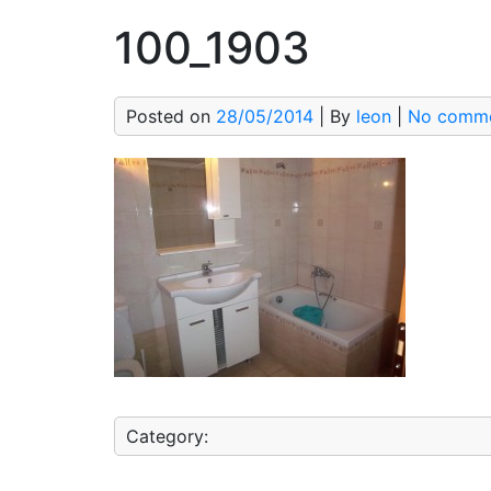
100_1903
Posted on
28/05/2014
| By
leon
|
No comm
Category: