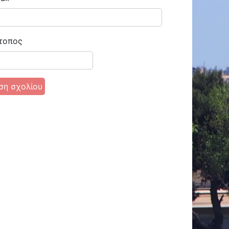
τοπος