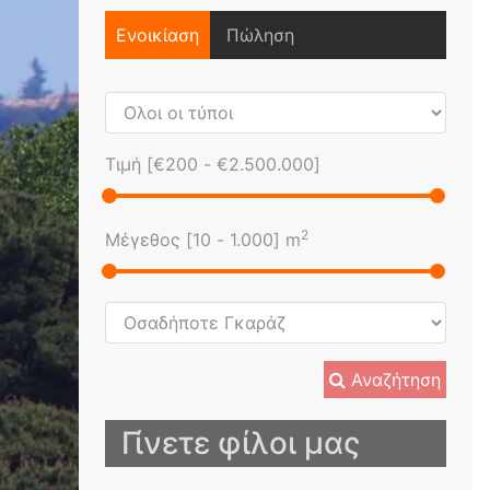
Ενοικίαση
Πώληση
Τιμή [
€200
-
€2.500.000
]
2
Μέγεθος [
10
-
1.000
] m
Αναζήτηση
Γίνετε φίλοι μας