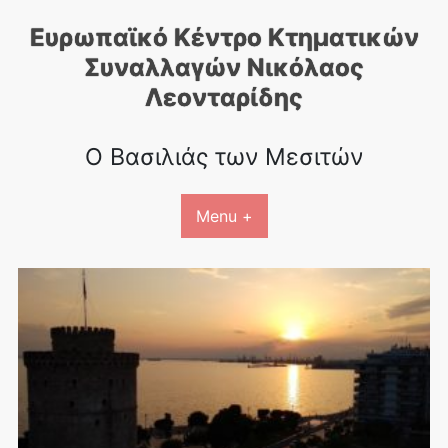
Skip
Ευρωπαϊκό Κέντρο Κτηματικών
to
content
Συναλλαγών Nικόλαος
Λεονταρίδης
Ο Βασιλιάς των Μεσιτών
Menu +