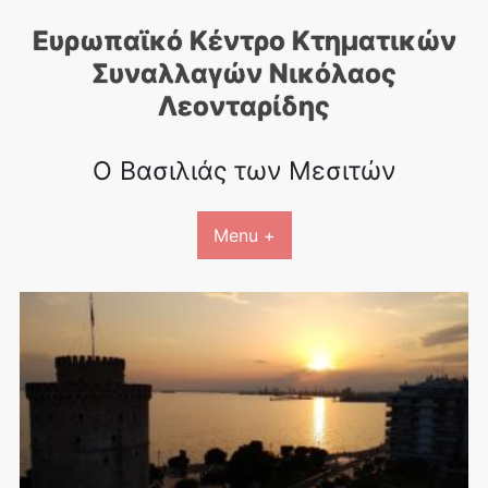
Skip
Ευρωπαϊκό Κέντρο Κτηματικών
to
content
Συναλλαγών Nικόλαος
Λεονταρίδης
Ο Βασιλιάς των Μεσιτών
Menu +