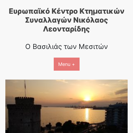
Skip
Ευρωπαϊκό Κέντρο Κτηματικών
to
content
Συναλλαγών Nικόλαος
Λεονταρίδης
Ο Βασιλιάς των Μεσιτών
Menu +