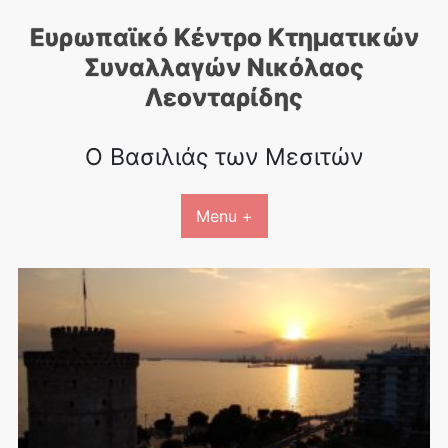
Skip
Ευρωπαϊκό Κέντρο Κτηματικών
to
content
Συναλλαγών Nικόλαος
Λεονταρίδης
Ο Βασιλιάς των Μεσιτών
Menu +