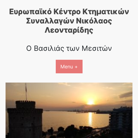
Skip
Ευρωπαϊκό Κέντρο Κτηματικών
to
content
Συναλλαγών Nικόλαος
Λεονταρίδης
Ο Βασιλιάς των Μεσιτών
Menu +