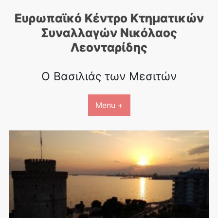
Skip
Ευρωπαϊκό Κέντρο Κτηματικών
to
content
Συναλλαγών Nικόλαος
Λεονταρίδης
Ο Βασιλιάς των Μεσιτών
Menu +