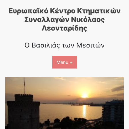
Skip
Ευρωπαϊκό Κέντρο Κτηματικών
to
content
Συναλλαγών Nικόλαος
Λεονταρίδης
Ο Βασιλιάς των Μεσιτών
Menu +