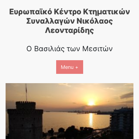
Skip
Ευρωπαϊκό Κέντρο Κτηματικών
to
content
Συναλλαγών Nικόλαος
Λεονταρίδης
Ο Βασιλιάς των Μεσιτών
Menu +