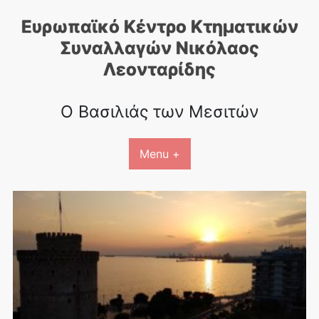
Skip
Ευρωπαϊκό Κέντρο Κτηματικών
to
content
Συναλλαγών Nικόλαος
Λεονταρίδης
Ο Βασιλιάς των Μεσιτών
Menu +