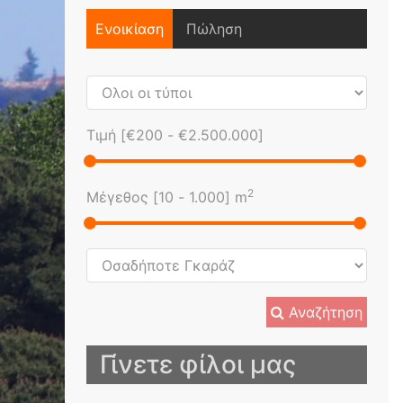
Ενοικίαση
Πώληση
Τιμή [
€200
-
€2.500.000
]
2
Μέγεθος [
10
-
1.000
] m
Αναζήτηση
Γίνετε φίλοι μας