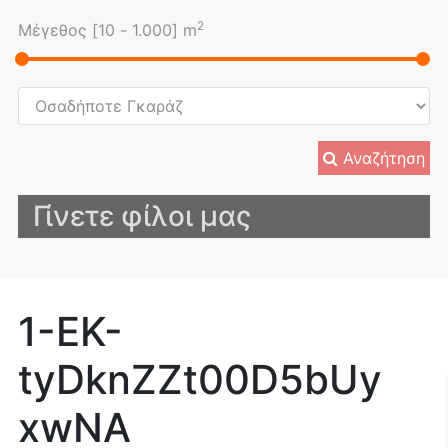
2
Μέγεθος [
10
-
1.000
] m
Αναζήτηση
Γίνετε φίλοι μας
1-EK-
tyDknZZt00D5bUy
xwNA