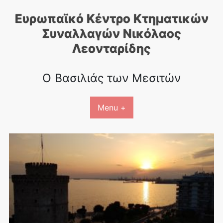
Skip
Ευρωπαϊκό Κέντρο Κτηματικών
to
content
Συναλλαγών Nικόλαος
Λεονταρίδης
Ο Βασιλιάς των Μεσιτών
Menu +