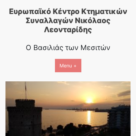
Skip
Ευρωπαϊκό Κέντρο Κτηματικών
to
content
Συναλλαγών Nικόλαος
Λεονταρίδης
Ο Βασιλιάς των Μεσιτών
Menu +